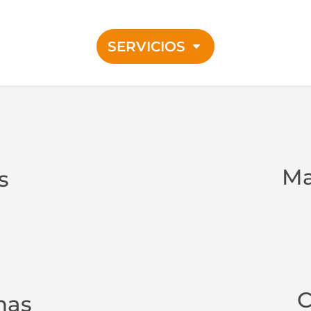
SERVICIOS
Ma
s
C
nas