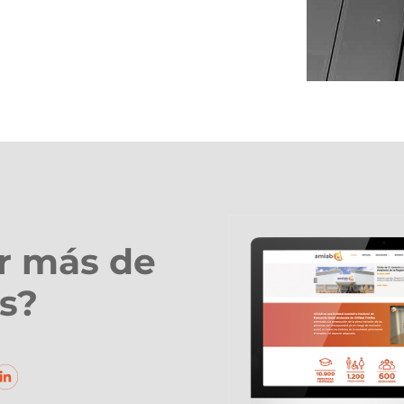
r más de
s?