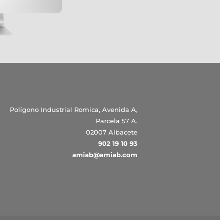
Polígono Industrial Romica, Avenida A,
Parcela 57 A.
02007 Albacete
902 19 10 93
amiab@amiab.com